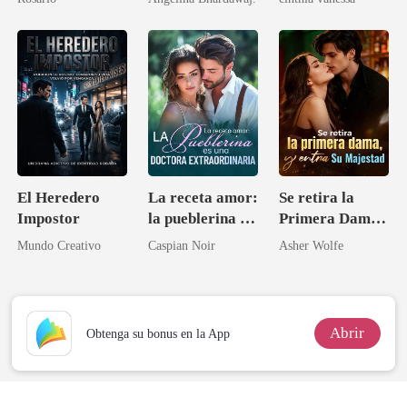
El Heredero
La receta amor:
Se retira la
Impostor
la pueblerina es
Primera Dama,
una doctora
y entra Su
Mundo Creativo
Caspian Noir
Asher Wolfe
extraordinaria
Majestad
Abrir
Obtenga su bonus en la App