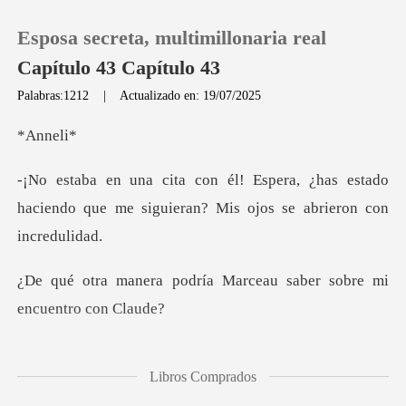
Esposa secreta, multimillonaria real
Capítulo 43 Capítulo 43
Palabras:1212
|
Actualizado en: 19/07/2025
0
nn
¿has estado
Recargar
haciendo que me siguieran?
Historia
ría Marceau saber sobre
Salir
Instalar APP
que Marceau la lev
Libros Comprados
ntes de darme cuenta, me