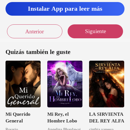
Instalar App para leer más
rpo se
Siguiente
Anterior
Quizás también le guste
Mi Querido
Mi Rey, el
LA SIRVIENTA
General
Hombre Lobo
DEL REY ALFA
Rosario
Angelina Bhardawaj.
cinthia vanessa