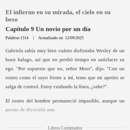
El infierno en su mirada, el cielo en su
beso
Capítulo 9 Un novio por un día
Palabras:1314
|
Actualizado en: 12/09/2025
0
Recargar
po en satisfacer su
ego. "Por supuesto que no, señor Moss", dijo. "Con un
Historia
rostro como el s
Salir
aneció impasible, aunque
Instalar APP
Libros Comprados