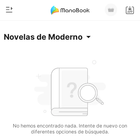
0
Inicio
Novelas de Moderno
Recargar
Género
Moderno
Historia
Hombre Lobo
Salir
Cuentos
Romance
Instalar APP
Urbano
Ranking
No hemos encontrado nada. Intente de nuevo con
diferentes opciones de búsqueda.