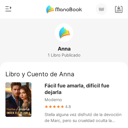
0
Inicio
Recargar
Género
Anna
1 Libro Publicado
Moderno
Historia
Hombre Lobo
Libro y Cuento de Anna
Salir
Cuentos
Fácil fue amarla, difícil fue
Romance
dejarla
Instalar APP
Moderno
Urbano
4.8
Ranking
Stella alguna vez disfrutó de la devoción
de Marc, pero su crueldad oculta la
lastimó profundamente. Mientras él