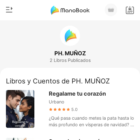
0
Inicio
Recargar
Género
PH. MUÑOZ
2 Libros Publicados
Moderno
Historia
Hombre Lobo
Libros y Cuentos de PH. MUÑOZ
Salir
Cuentos
Regalame tu corazón
Romance
Urbano
Instalar APP
Urbano
5.0
¿Qué pasa cuando metes la pata hasta lo
Ranking
más profundo en vísperas de navidad? O
peor aún ¿Qué pasa cuando tu papá se
entera de lo que has hecho? Esta es la