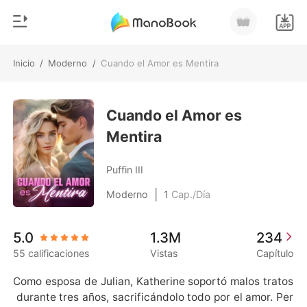
Inicio
/
Moderno
/
Cuando el Amor es Mentira
0
Inicio
Recargar
Cuando el Amor es
Género
Mentira
Moderno
Historia
Hombre Lobo
Puffin III
Salir
Cuentos
|
Moderno
1
Cap./Día
Romance
Instalar APP
5.0
1.3M
234
Urbano
55 calificaciones
Vistas
Capítulo
Ranking
Como esposa de Julian, Katherine soportó malos tratos
 durante tres años, sacrificándolo todo por el amor. Per