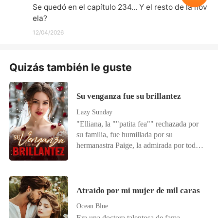
Se quedó en el capítulo 234... Y el resto de la nov
ela?
12/04/2026
Quizás también le guste
Su venganza fue su brillantez
Lazy Sunday
"Elliana, la ""patita fea"" rechazada por
su familia, fue humillada por su
hermanastra Paige, la admirada por todos,
comprometida con el CEO Cole, era la
mujer más arrogante... hasta que él se
casó con Elliana el día de la boda. Todos,
atónitos, se preguntaron por qué había
Atraído por mi mujer de mil caras
elegido a la mujer ""fea"". Mientras
Ocean Blue
esperaban que la despreciaran, Elliana
Era una doctora talentosa de fama