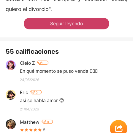
quiero el divorcio".
Seguir leyendo
55 calificaciones
Cielo Z
0
En qué momento se puso venda 🤷🏻‍♀️
24/05/2026
Eric
0
así se habla amor 😍
21/04/2026
Matthew
0
5