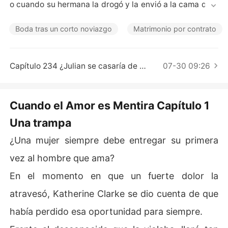
Cuentos Cortos
o cuando su hermana la drogó y la envió a la cama de u
n cliente, Katherine estalló. Dejó allí los papeles del div
orcio y se alejó de ese matrimonio lleno de pesar.

Boda tras un corto noviazgo
Matrimonio por contrato
Años después, Katherine regresó como una estrella radi
ante con el mundo a sus pies. Cuando Julian volvió a ve
Capítulo 234 ¿Julian se casaría de nuevo con Katherine
07-30 09:26
rla, no pudo ignorar el asombroso parecido entre su nue
vo amor y él. Resultó que no había sido más que un sust
ituto de otra persona.

Cuando el Amor es Mentira Capítulo 1
Una trampa
Desesperado por dar sentido a su pasado compartido,
 Julian agarró a Katherine de la mano y le preguntó: "¿N
¿Una mujer siempre debe entregar su primera
o signifiqué nada para ti?".
vez al hombre que ama?
En el momento en que un fuerte dolor la
atravesó, Katherine Clarke se dio cuenta de que
había perdido esa oportunidad para siempre.