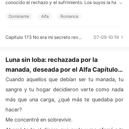
Cuentos Cortos
conocido el rechazo y el sufrimiento. Los suyos la había
n repudiado, y una extraña cicatriz la marcaba con un s
ecreto que aún no lograba comprender. 

Dominante
Alfa
Romance
Más que nada, deseaba liberarse de todo eso. Entonce
s, en la noche de la Gala Lunar, su vida cambió. 

Capítulo 173 No era mi secreto revelarlo
07-09 10:19
Todo comenzó con una sola mirada. Un breve encuentr
o. Un vínculo se formó en contra de toda razón, atándol
Luna sin loba: rechazada por la
a a Lucas Westwood, el Alfa de la manada rival, justo el 
manada, deseada por el Alfa Capítulo 1
hombre del que debería haberse mantenido alejada. 

Me estaban observando
Cuando aquellos que debían ser tu manada, tu
Rodeada de odio, de conflictos crecientes y de un dest
ino del que no podía escapar, Ava terminó por compren
sangre y tu hogar decidieron verte como nada
der que aquello que la hacía diferente no era una maldi
más que una carga, ¿qué más te quedaba por
ción. Era un poder que otros anhelaban y temían a la ve
z. 

hacer?
Me concentré en sobrevivir.
Conforme crecía la tensión, las manadas se encaminab
an hacia la guerra. Las alianzas comenzaron a rompers