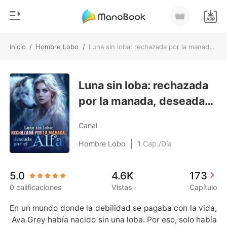
Inicio
/
Hombre Lobo
/
Luna sin loba: rechazada por la manada, deseada por el Alfa
0
Inicio
Recargar
Luna sin loba: rechazada
Género
por la manada, deseada
Moderno
Historia
por el Alfa
Hombre Lobo
Canal
Salir
Cuentos
|
Hombre Lobo
1
Cap./Día
Romance
Instalar APP
5.0
4.6K
173
Urbano
0 calificaciones
Vistas
Capítulo
Ranking
En un mundo donde la debilidad se pagaba con la vida,
 Ava Grey había nacido sin una loba. Por eso, solo había 