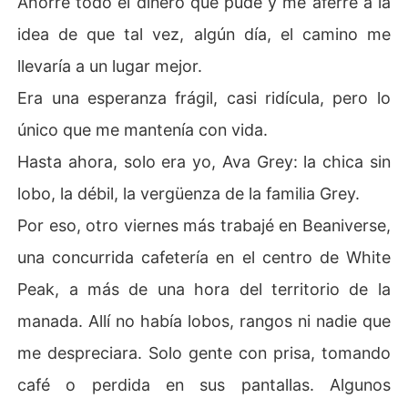
Ahorré todo el dinero que pude y me aferré a la
e. En medio de todo aquello, una verdad comenzó a rev
idea de que tal vez, algún día, el camino me
elarse lentamente. El verdadero peligro no era el monst
ruo contra el que creían estar luchando.
llevaría a un lugar mejor.
Era una esperanza frágil, casi ridícula, pero lo
único que me mantenía con vida.
Hasta ahora, solo era yo, Ava Grey: la chica sin
lobo, la débil, la vergüenza de la familia Grey.
Por eso, otro viernes más trabajé en Beaniverse,
una concurrida cafetería en el centro de White
Peak, a más de una hora del territorio de la
manada. Allí no había lobos, rangos ni nadie que
me despreciara. Solo gente con prisa, tomando
café o perdida en sus pantallas. Algunos