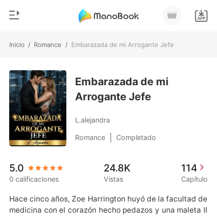
Inicio
/
Romance
/
Embarazada de mi Arrogante Jefe
0
Inicio
Recargar
Embarazada de mi
Género
Arrogante Jefe
Moderno
Historia
Hombre Lobo
L.alejandra
Salir
Cuentos
|
Romance
Completado
Romance
Instalar APP
5.0
24.8K
114
Urbano
0 calificaciones
Vistas
Capítulo
Ranking
Hace cinco años, Zoe Harrington huyó de la facultad de 
medicina con el corazón hecho pedazos y una maleta ll