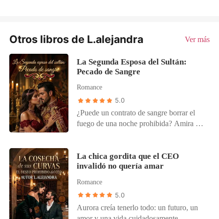
Otros libros de L.alejandra
Ver más
La Segunda Esposa del Sultán:
Pecado de Sangre
Romance
5.0
¿Puede un contrato de sangre borrar el
fuego de una noche prohibida? Amira es
una joven latina cuya vida se convierte en
una moneda de cambio cuando su padre
la entrega a la poderosa dinastía Al-
La chica gordita que el CEO
invalidó no quería amar
Fayed. Obligada a cumplir un pacto
matrimonial firmado en las sombras,
Romance
Amira decide reclamar su propia libertad
5.0
por una última vez en las calles de Nueva
Aurora creía tenerlo todo: un futuro, un
York. Esa noche, entre copas y
amor y una vida cuidadosamente