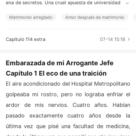
Cuentos Cortos
ena de secretos. Una cruel apuesta de universidad le e
nseñó que, para el millonario y arrogante Ian Blackwoo
d, ella solo era un juego de una noche. O eso fue lo que
Matrimonio arreglado
Amor después de matrimonio
 él le hizo creer.

Ahora, Zoe ha regresado al hospital como residente, per
Capítulo 114 extra
07-14 15:18
o el destino le tiene preparada una emboscada: su jefe,
 el brillante y despiadado Jefe de Cirugía, no es otro qu
e el hombre que juró olvidar.

Embarazada de mi Arrogante Jefe
Capítulo 1 El eco de una traición
Ian Blackwood no es el mismo chico que ella conoció; a
hora es un hombre frío, poderoso y lleno de un rencor q
El aire acondicionado del Hospital Metropolitano
ue quema. Al verla de nuevo, él decide que la humillació
n que sintió cuando ella desapareció no quedará impun
golpeaba mi rostro, pero no lograba enfriar el
e. Tras una noche de debilidad donde los viejos fuegos
ardor de mis nervios. Cuatro años. Habían
 se reavivan, un embarazo inesperado
pasado exactamente cuatro años desde la
última vez que pisé una facultad de medicina,