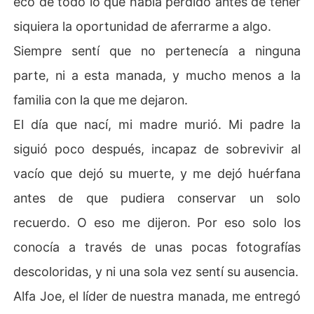
eco de todo lo que había perdido antes de tener
Pero nunca fue fácil curarse. 

siquiera la oportunidad de aferrarme a algo.
Mientras la Corte murmuraba, el pasado los perseguía y 
Siempre sentí que no pertenecía a ninguna
el futuro de ambos pendía de un hilo, su vínculo fue pue
parte, ni a esta manada, y mucho menos a la
sto a prueba una y otra vez. 

familia con la que me dejaron.
Narine tuvo que decidir si seguiría huyendo para sobre
El día que nací, mi madre murió. Mi padre la
vivir o si lucharía, por fin, como la reina que siempre est
uvo destinada a ser. 

siguió poco después, incapaz de sobrevivir al
vacío que dejó su muerte, y me dejó huérfana
Una historia para quienes creen que incluso un alma de
strozada por el dolor puede recuperarse, luchar por sí
antes de que pudiera conservar un solo
 misma y encontrar la redención sin dejar de amar.
recuerdo. O eso me dijeron. Por eso solo los
conocía a través de unas pocas fotografías
descoloridas, y ni una sola vez sentí su ausencia.
Alfa Joe, el líder de nuestra manada, me entregó