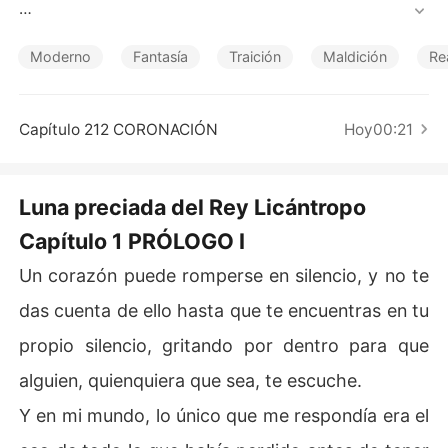
Cuentos Cortos
Pero el destino tuvo otros planes. 

Moderno
Fantasía
Traición
Maldición
Re
Cuando el Alfa Supremo Sargis, el rey más temido de lo
s hombres lobo, la rescató al borde de la muerte, Narin
e quedó bajo la protección de un hombre al que apenas
Capítulo 212 CORONACIÓN
Hoy00:21
 conocía... y atada a un vínculo que no comprendía. 

Despiadado, ambicioso y leal al sagrado vínculo de par
Luna preciada del Rey Licántropo
eja, Sargis había pasado años buscando a la compañer
Capítulo 1 PRÓLOGO I
a que el destino le había prometido. Nunca imaginó que
 la encontraría rota, aterrada y perdida en su dolor. 

Un corazón puede romperse en silencio, y no te
No quiso enamorarse de ella, pero lo hizo, rápida y prof
das cuenta de ello hasta que te encuentras en tu
undamente. Estuvo dispuesto a quemar el mundo antes
propio silencio, gritando por dentro para que
 de permitir que alguien volviera a hacerle daño. 

alguien, quienquiera que sea, te escuche.
Lo que empezó en silencio entre dos almas heridas se c
Y en mi mundo, lo único que me respondía era el
onvirtió poco a poco en algo íntimo y real. 
