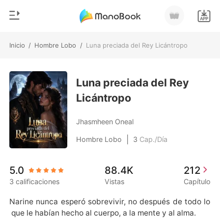
Inicio
/
Hombre Lobo
/
Luna preciada del Rey Licántropo
0
Inicio
Recargar
Luna preciada del Rey
Género
Licántropo
Moderno
Historia
Hombre Lobo
Jhasmheen Oneal
Salir
Cuentos
|
Hombre Lobo
3
Cap./Día
Romance
Instalar APP
5.0
88.4K
212
Urbano
3 calificaciones
Vistas
Capítulo
Ranking
Narine nunca esperó sobrevivir, no después de todo lo
 que le habían hecho al cuerpo, a la mente y al alma. 
