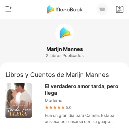
0
Inicio
Recargar
Género
Marijn Mannes
2 Libros Publicados
Moderno
Historia
Hombre Lobo
Libros y Cuentos de Marijn Mannes
Salir
Cuentos
El verdadero amor tarda, pero
Romance
llega
Instalar APP
Moderno
Urbano
5.0
Ranking
Fue un gran día para Camilla. Estaba
ansiosa por casarse con su guapo
esposo. Desafortunadamente, él nunca