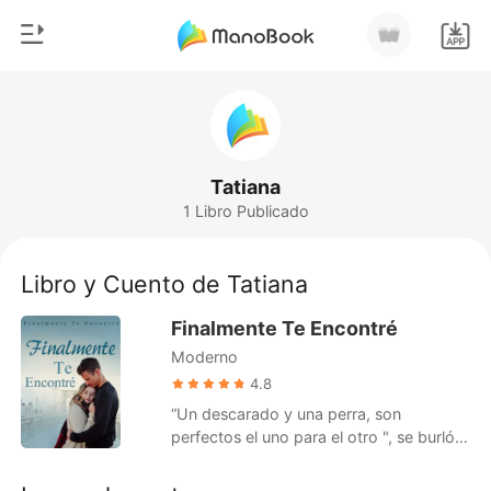
0
Inicio
Recargar
Género
Tatiana
1 Libro Publicado
Moderno
Historia
Hombre Lobo
Libro y Cuento de Tatiana
Salir
Cuentos
Finalmente Te Encontré
Romance
Moderno
Instalar APP
Urbano
4.8
“Un descarado y una perra, son
Ranking
perfectos el uno para el otro ", se burló
Ashley por dentro, con una leve sonrisa
en las comisuras de sus labios. Su