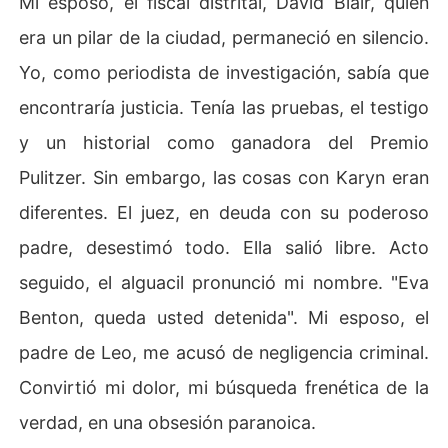
Mi esposo, el fiscal distrital, David Blair, quien
es años en un penal de máxima seguridad. Por ser una
era un pilar de la ciudad, permaneció en silencio.
 madre en duelo. Por perder a mi hijo. Perdí otro hijo en l
a cárcel, un secreto que enterré en lo más profundo.

Yo, como periodista de investigación, sabía que
encontraría justicia. Tenía las pruebas, el testigo
¿Por qué? ¿Por qué lo hizo? ¿Por qué me traicionó?

y un historial como ganadora del Premio
El día que salí libre, lo encontré en la tumba de Leo, con 
Pulitzer. Sin embargo, las cosas con Karyn eran
Karyn y su hijo. «Papi, ¿ya podemos ir por un helado?».
 Karyn arrulló: «Tenemos que saludar a tu hermano». Mi
diferentes. El juez, en deuda con su poderoso
 mundo se hizo pedazos. No solo me había incriminado;
padre, desestimó todo. Ella salió libre. Acto
 me había reemplazado. Había reemplazado a nuestro h
ijo.
seguido, el alguacil pronunció mi nombre. "Eva
Benton, queda usted detenida". Mi esposo, el
padre de Leo, me acusó de negligencia criminal.
Convirtió mi dolor, mi búsqueda frenética de la
verdad, en una obsesión paranoica.