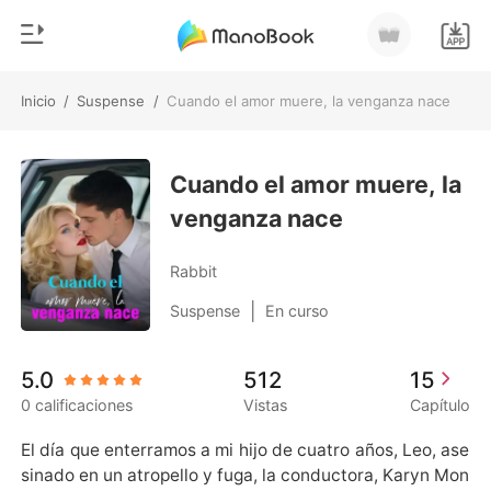
Inicio
/
Suspense
/
Cuando el amor muere, la venganza nace
0
Inicio
Recargar
Cuando el amor muere, la
Género
venganza nace
Moderno
Historia
Hombre Lobo
Rabbit
Salir
Cuentos
|
Suspense
En curso
Romance
Instalar APP
5.0
512
15
Urbano
0 calificaciones
Vistas
Capítulo
Ranking
El día que enterramos a mi hijo de cuatro años, Leo, ase
sinado en un atropello y fuga, la conductora, Karyn Mon