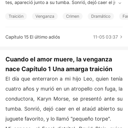
Cuentos Cortos
tes, apareció junto a su tumba. Sonrió, dejó caer el jugu
ete favorito de Leo en su ataúd abierto y lo llamó «una
 cosita torpe».

Traición
Venganza
Crimen
Dramático
Fa
Mi esposo, el Fiscal General del Estado, David Barrios,
 el pilar de la ciudad, se quedó a mi lado, en silencio. Yo, 
Capítulo 15 El último adiós
11-05 03:37
una periodista de investigación, sabía que encontraría j
usticia. Tenía las pruebas, el testigo, una trayectoria ga
nadora del Premio Nacional de Periodismo.

Cuando el amor muere, la venganza
nace Capítulo 1 Una amarga traición
Pero Karyn Montes era diferente. El juez, un títere de su 
poderoso padre, desestimó todo. Salió libre. Entonces,
El día que enterraron a mi hijo Leo, quien tenía
 el alguacil gritó mi nombre. «Eva Benítez, queda usted
 arrestada». Mi propio esposo, el padre de Leo, me proc
cuatro años y murió en un atropello con fuga, la
esó por negligencia criminal. Convirtió mi dolor, mi búsq
conductora, Karyn Morse, se presentó ante su
ueda frenética de la verdad, en una obsesión paranoic
a.

tumba. Sonrió, dejó caer en el ataúd abierto su
juguete favorito, y lo llamó "pequeño torpe".
Mi mejor amiga, Cheri, testificó en mi contra, afirmando
 que yo era inestable. El jurado me declaró culpable. Tr