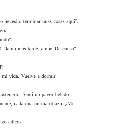
lo necesito terminar unas cosas aquí".
go.
ando".
Te llamo más tarde, amor. Descansa".
i?".
, mi vida. Vuelve a dormir".
ostenerlo. Sentí un pavor helado
 mente, cada una un martillazo. ¿Mi
izo añicos.