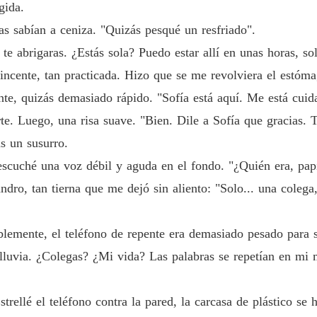
gida.
as sabían a ceniza. "Quizás pesqué un resfriado".
 te abrigaras. ¿Estás sola? Puedo estar allí en unas horas, so
ncente, tan practicada. Hizo que se me revolviera el estóma
nte, quizás demasiado rápido. "Sofía está aquí. Me está cuid
e. Luego, una risa suave. "Bien. Dile a Sofía que gracias. 
s un susurro.
escuché una voz débil y aguda en el fondo. "¿Quién era, pap
ndro, tan tierna que me dejó sin aliento: "Solo... una colega
emente, el teléfono de repente era demasiado pesado para s
a lluvia. ¿Colegas? ¿Mi vida? Las palabras se repetían en mi
rellé el teléfono contra la pared, la carcasa de plástico se h