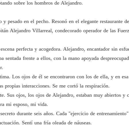
botando sobre los hombros de Alejandro.
o y pesado en el pecho. Resonó en el elegante restaurante d
itán Alejandro Villarreal, condecorado operador de las Fuerz
escena perfecta y acogedora. Alejandro, encantador sin esfuer
aba sentada frente a ellos, con la mano apoyada despreocupa
r.
ntima. Los ojos de él se encontraron con los de ella, y en es
s propias interacciones. Se me cortó la respiración.
. Sus ojos, los ojos de Alejandro, estaban muy abiertos y cu
ra mi esposo, mi vida.
secreto durante seis años. Cada "ejercicio de entrenamiento
actuación. Sentí una fría oleada de náuseas.