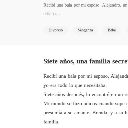
Recibí una bala por mi esposo, Alejandro, un 
esitaba.

Divorcio
Venganza
Bebé
Siete años después, lo encontré en un restaura
Mi mundo se hizo añicos cuando supe que su f
Brenda, y a su hijo, Javier, frente a mí. Inclu
Siete años, una familia secr
Cuando Javier desapareció, Brenda me acusó d
Recibí una bala por mi esposo, Alejandr
o cometí. "¡No es un bastardo!", rugió Alejand
yo era todo lo que necesitaba.
Siete años después, lo encontré en un r
Pero sus ojos se desviaron, llenos de incertidu
Mi mundo se hizo añicos cuando supe qu
presumía a su amante, Brenda, y a su hi
Mientras salía a trompicones del sótano, magul
familia.
hecho". Miré hacia atrás a Alejandro, que esta