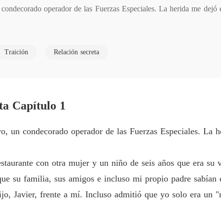
condecorado operador de las Fuerzas Especiales. La herida me dejó es
Siete a
Capítul
Siete a
Traición
Relación secreta
nte con otra mujer y un niño de seis años que era su vivo retrato. El n
Capítul
Siete a
amilia, sus amigos e incluso mi propio padre sabían de su vida secr
Capítul
so admitió que yo solo era un "medio para un fin" para el legado de su 
eta Capítulo 1
e secuestrarlo. Alejandro le creyó. Me encerró en nuestro sótano dura
o, un condecorado operador de las Fuerzas Especiales. La her
ro cuando cuestioné si el niño era siquiera suyo. "¡Es mi hijo! ¡Mi sa
estaurante con otra mujer y un niño de seis años que era su v
mbre.

e su familia, sus amigos e incluso mi propio padre sabían 
jo, Javier, frente a mí. Incluso admitió que yo solo era un "
lada y rota, llegó mi mejor amiga. "Los papeles del divorcio están pr
ba de pie en el porche, atónito. Su imperio de mentiras se estaba desm