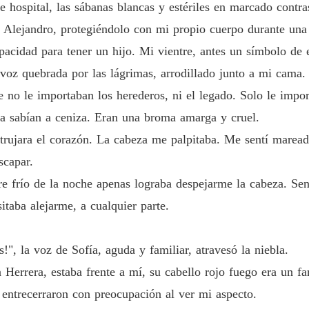
 hospital, las sábanas blancas y estériles en marcado contra
r Alejandro, protegiéndolo con mi propio cuerpo durante una
pacidad para tener un hijo. Mi vientre, antes un símbolo de e
 voz quebrada por las lágrimas, arrodillado junto a mi cama
e no le importaban los herederos, ni el legado. Solo le impo
ra sabían a ceniza. Eran una broma amarga y cruel.
rujara el corazón. La cabeza me palpitaba. Me sentí mareada
scapar.
ire frío de la noche apenas lograba despejarme la cabeza. Se
taba alejarme, a cualquier parte.
!", la voz de Sofía, aguda y familiar, atravesó la niebla.
Herrera, estaba frente a mí, su cabello rojo fuego era un far
e entrecerraron con preocupación al ver mi aspecto.