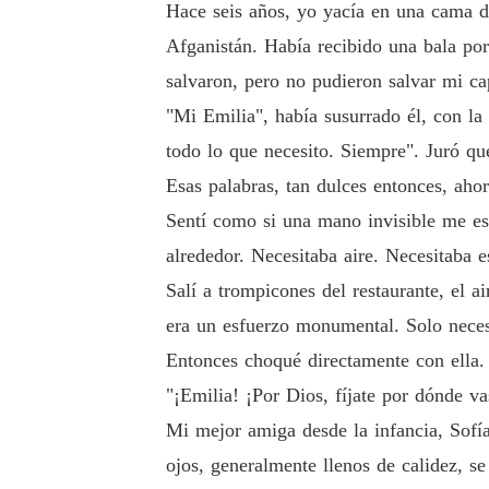
Hace seis años, yo yacía en una cama de
Afganistán. Había recibido una bala po
salvaron, pero no pudieron salvar mi ca
"Mi Emilia", había susurrado él, con la
todo lo que necesito. Siempre". Juró qu
Esas palabras, tan dulces entonces, aho
Sentí como si una mano invisible me est
alrededor. Necesitaba aire. Necesitaba e
Salí a trompicones del restaurante, el a
era un esfuerzo monumental. Solo necesi
Entonces choqué directamente con ella.
"¡Emilia! ¡Por Dios, fíjate por dónde vas
Mi mejor amiga desde la infancia, Sofía 
ojos, generalmente llenos de calidez, s