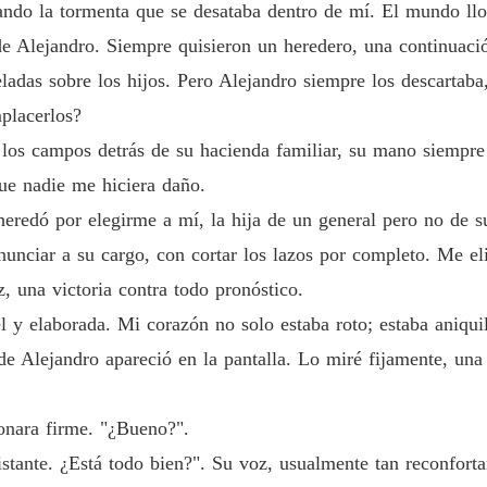
jando la tormenta que se desataba dentro de mí. El mundo ll
de Alejandro. Siempre quisieron un heredero, una continuació
eladas sobre los hijos. Pero Alejandro siempre los descartab
placerlos?
 los campos detrás de su hacienda familiar, su mano siempre
ue nadie me hiciera daño.
eredó por elegirme a mí, la hija de un general pero no de su
unciar a su cargo, con cortar los lazos por completo. Me eli
, una victoria contra todo pronóstico.
 y elaborada. Mi corazón no solo estaba roto; estaba aniqui
 Alejandro apareció en la pantalla. Lo miré fijamente, una 
onara firme. "¿Bueno?".
stante. ¿Está todo bien?". Su voz, usualmente tan reconforta