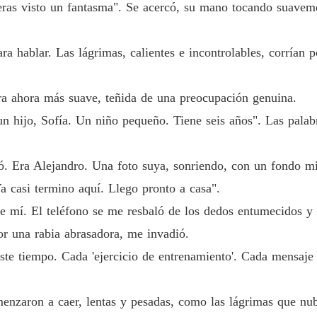
ras visto un fantasma". Se acercó, su mano tocando suavem
ra hablar. Las lágrimas, calientes e incontrolables, corrían 
a ahora más suave, teñida de una preocupación genuina.
un hijo, Sofía. Un niño pequeño. Tiene seis años". Las palab
. Era Alejandro. Una foto suya, sonriendo, con un fondo mil
 casi termino aquí. Llego pronto a casa".
de mí. El teléfono se me resbaló de los dedos entumecidos y
or una rabia abrasadora, me invadió.
te tiempo. Cada 'ejercicio de entrenamiento'. Cada mensaje d
menzaron a caer, lentas y pesadas, como las lágrimas que nub