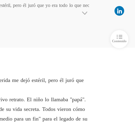
téril, pero él juró que yo era todo lo que nec
ños, una familia secreta
o 6
11/12/2025
ños, una familia secreta
iño lo llamaba "papá".

o 7
11/12/2025
Contenido
ños, una familia secreta
eta. Todos vieron cómo presumía a su amante, 
o 8
11/12/2025
familia.

nte tres días, un castigo por un crimen que n
ida me dejó estéril, pero él juró que
ngre!".

ivo retrato. El niño lo llamaba "papá".
de su vida secreta. Todos vieron cómo
medio para un fin" para el legado de su
esentados, Emilia", susurró con fiereza. "Está 
oronando, y yo, por fin, era libre.