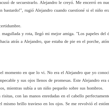
usó de secuestrarlo. Alejandro le creyó. Me encerró en nues
 bastardo!", rugió Alejandro cuando cuestioné si el niño era
certidumbre.
, magullada y rota, llegó mi mejor amiga. "Los papeles del d
hacia atrás a Alejandro, que estaba de pie en el porche, ató
 el momento en que lo vi. No era el Alejandro que yo conoc
mpecable y sus ojos llenos de promesas. Este Alejandro era d
ños, mientras subía a un niño pequeño sobre sus hombros.
a risitas, con las manos enredadas en el cabello perfectament
el mismo brillo travieso en los ojos. Se me revolvió el estó