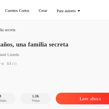
Cuentos Cortos
Crear
Para autores
lia secreta
Siete a
 años, una familia secreta
Capítul
Siete a
land Lizardo
Capítul
3.5
(1)
Siete a
Capítul
Siete a
Capítul
8
1.2K
Leer ahora
ítulo
Vistas
Siete a
Capítul