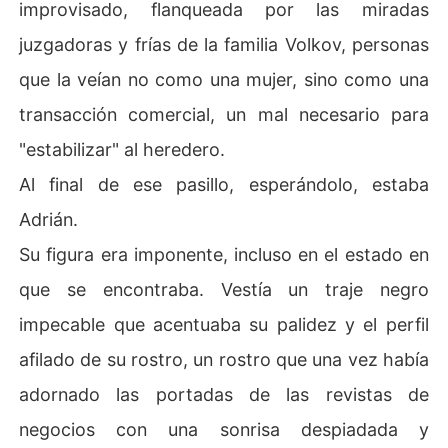
improvisado, flanqueada por las miradas
En su vientre crecen los herederos que Adrián juró que j
juzgadoras y frías de la familia Volkov, personas
amás le daría a una mujer como ella.

que la veían no como una mujer, sino como una
Cuando Adrián abre los ojos por primera vez, lo primero
transacción comercial, un mal necesario para
 que ve no es a su abnegada esposa, sino los papeles d
el divorcio firmados sobre la mesa y una cama vacía. El
"estabilizar" al heredero.
ena ha desaparecido sin dejar rastro, llevándose consig
Al final de ese pasillo, esperándolo, estaba
o el secreto de su embarazo.

Adrián.
Cinco años después, el poderoso Adrián Volkov es un h
Su figura era imponente, incluso en el estado en
ombre que lo tiene todo, excepto la paz. En una gala be
néfica, se cruza con una diseñadora de fama internacio
que se encontraba. Vestía un traje negro
nal que tiene el mismo aroma a jazmín que la mujer que
impecable que acentuaba su palidez y el perfil
 él despreció... y va acompañada de dos niños que tiene
n sus mismos ojos grises y su carácter indomable.

afilado de su rostro, un rostro que una vez había
adornado las portadas de las revistas de
¿Podrá el lobo recuperar a la oveja que él mismo expuls
ó de su vida, o es demasiado tarde para pedir perdón c
negocios con una sonrisa despiadada y
uando ella ya no lo necesita para ver el mundo?