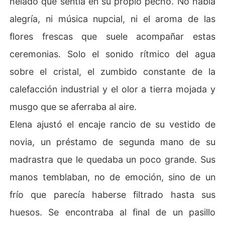
helado que sentía en su propio pecho. No había
Esas fueron las palabras de Adrián Volkov, el heredero
alegría, ni música nupcial, ni el aroma de las
 más temido del imperio financiero, la noche en que Ele
na entró a su habitación como su esposa. Tras un accid
flores frescas que suele acompañar estas
ente que le robó la vista y la lealtad de su prometida, A
ceremonias. Solo el sonido rítmico del agua
drián se convirtió en un monstruo de hielo que descarg
aba su furia contra la única persona que se quedó a su l
sobre el cristal, el zumbido constante de la
ado: Elena, la hija ilegítima de una familia en quiebra, ob
calefacción industrial y el olor a tierra mojada y
ligada a casarse con él para salvar a su padre.

musgo que se aferraba al aire.
Durante dos años, Elena fue sus ojos, su enfermera y su 
Elena ajustó el encaje rancio de su vestido de
paño de lágrimas en secreto, soportando humillaciones
 y frialdad mientras se enamoraba perdidamente del ho
novia, un préstamo de segunda mano de su
mbre que la llamaba "oportunista". Pero el destino tiene 
madrastra que le quedaba un poco grande. Sus
un sentido del humor cruel: el día que Adrián entra a cir
ugía para recuperar la vista, Elena descubre dos cosas
manos temblaban, no de emoción, sino de un
 que cambiarán su vida:

frío que parecía haberse filtrado hasta sus
La ex-prometida de Adrián ha vuelto para reclamar su l
huesos. Se encontraba al final de un pasillo
ugar ahora que él volverá a ser el "Soltero de Oro".
