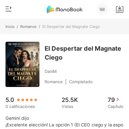
Inicio
/
Romance
/
El Despertar del Magnate Ciego
0
Inicio
Recargar
El Despertar del Magnate
Género
Ciego
Moderno
Historia
Hombre Lobo
DaniM
Salir
Cuentos
|
Romance
Completado
Romance
Instalar APP
5.0
25.5K
79
Urbano
0 calificaciones
Vistas
Capítulo
Ranking
Gemini dijo

¡Excelente elección! La opción 1 (El CEO ciego y la espo