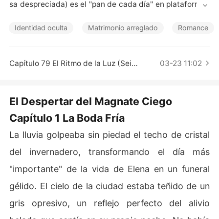
Cuentos Cortos
sa despreciada) es el "pan de cada día" en plataformas
 como Buenovela porque mezcla perfectamente el dram
a médico, la injusticia emocional y la redención del prot
Identidad oculta
Matrimonio arreglado
Romance
agonista.

Para que la sinopsis sea efectiva en esa app, debe ser i
Capítulo 79 El Ritmo de la Luz (Seis Meses Después)
03-23 11:02
ntensa, directa y dejar una pregunta abierta que obligu
e al lector a hacer clic.

El Despertar del Magnate Ciego
Aquí tienes una propuesta de sinopsis estructurada par
Capítulo 1 La Boda Fría
a captar atención inmediata:

La lluvia golpeaba sin piedad el techo de cristal
Título sugerido: El Despertar del Magnate Ciego

Subtítulo: Me odió en la oscuridad, me buscará en la lu
del invernadero, transformando el día más
z.

"importante" de la vida de Elena en un funeral
Sinopsis

gélido. El cielo de la ciudad estaba teñido de un
"¡Firma y lárgate! No eres más que una sustituta barata
gris opresivo, un reflejo perfecto del alivio
 que mi familia compró para cuidarme como a un perro".
