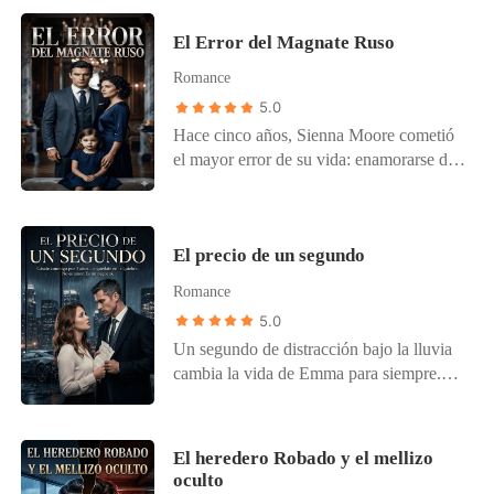
El Error del Magnate Ruso
Romance
5.0
Hace cinco años, Sienna Moore cometió
el mayor error de su vida: enamorarse de
Nikolai Volkov. Lo que para la inocente
pasante fue una semana de pasión
inolvidable, para el implacable CEO ruso
El precio de un segundo
no fue más que un pasatiempo antes de
regresar a Moscú. Cuando Sienna
Romance
descubrió que estaba embarazada, intentó
5.0
buscarlo, solo para chocar contra un muro
Un segundo de distracción bajo la lluvia
de desprecio y amenazas levantado por el
cambia la vida de Emma para siempre.
círculo de hierro del magnate. Sola y con
Tras impactar por detrás a un automóvil
el corazón roto, Sienna desapareció para
deportivo de edición limitada, descubre
proteger a su hija. Hoy, Nikolai es más
que el dueño es Alexander Vance, el
frío y letal que nunca. Durante un viaje de
El heredero Robado y el mellizo
gélido y despiadado CEO de Vance
negocios a una pequeña ciudad para
oculto