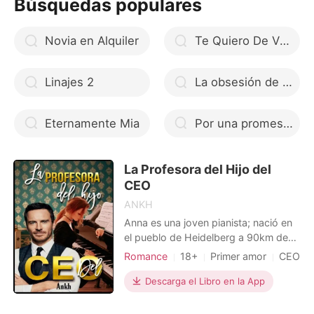
Búsquedas populares
misterioso reapareció, sosteniendo su
informe de embarazo. "Estás
Novia en Alquiler
Te Quiero De Vuelta Monika Ab Todo El Libro Completo
Linajes 2
La obsesión de Marchetti
Eternamente Mia
Por una promesa (Hermanos Morelli #1)
La Profesora del Hijo del
CEO
ANKH
Anna es una joven pianista; nació en
el pueblo de Heidelberg a 90km de
Frankfourt en Alemania. Desde los
Romance
18+
Primer amor
CEO
ocho años inició sus estudios de
Profesora
Encantadora
piano; sus padres soñaban verla
Descarga el Libro en la App
Arrogante/Dominante
convertida en concertista. Cuando
cumplió sus quince años fue