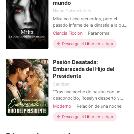
mundo
Ninna Calamidades
Mika no tiene recuerdos, pero el
pasado infame de la dinastia a la que
pertenece se convertira en una
Ciencia Ficción
Paranormal
maldición. Sus ancestros
Venganza
Triángulo amoroso
envenenaron el corazon de su madre
Descarga el Libro en la App
Vampiros
Lujuria/Erótica
y a su vez, ella llevo la locura al
Arrogante/Dominante
mundo. Despues del caos, ahora que
Pasión Desatada:
la humanidad intenta reponerse, Mika
Protagonista Poderosa
Embarazada del Hijo del
luchara por eliminar los vesti
Presidente
Sandbar
"Tras una noche de pasión con un
desconocido, Roselyn despertó y
solo encontró una tarjeta bancaria sin
Moderno
Relación de una noche
contraseña. Aún aturdida, fue
Realeza
detenida bajo acusaciones de robo.
Descarga el Libro en la App
Justo cuando las esposas estaban a
punto de cerrarse, el hombre