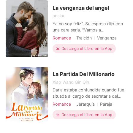
cada rincón de su solitaria vida. Son
muchas las bel
La venganza del angel
analau
Ya no soy feliz". Su esposo dijo con
una cara seria. "Vamos a
divorciarnos". En ese momento, Greta
Romance
Traición
Venganza
Lombardi pensó que su mundo se
Doctor
había derrumbado. "A tu lado, siento
Descarga el Libro en la App
que me sofoco. Fuiste ajena a mi
tristeza durante todos estos años.
Sonríes y actúas como si no hubiera
ningún problema entre nosotro
La Partida Del Millonario
Xiao Wang Qin Qin
Daria estaba confundida cuando fue
situada al cargo de secretaria del
CEO. Estaba tan feliz de que su
Romance
Jerarquía
Pareja
situación mejorara que no se dio
Encantadora
Hermoso
cuenta de que había caído en una
Descarga el Libro en la App
trampa romántica. El primer día de
trabajo como secretaria, se encontró