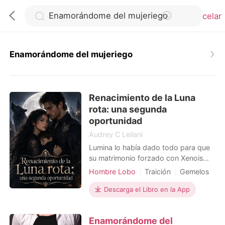
Cancelar
Enamorándome del mujeriego
0
Renacimiento de la Luna
Recargar
rota: una segunda
oportunidad
Historia
Audrey C Leilani
Lumina lo había dado todo para que
su matrimonio forzado con Xenois
Salir
funcionara, aunque solo fuera por el
Hombre Lobo
Traición
Gemelos
bien de su hijo. Pero con Riley y
Aristocracia
Encantador
Sophia, la exnovia de este y su hijo,
Descarga el Libro en la App
Instalar APP
Dramático
Renacimiento
siempre en escena, cada batalla
Moderno
Tema-Familia
estaba perdida antes de empezar.
Enamorándome del
Ollie, pobre hijo de Lumina y Xenois,