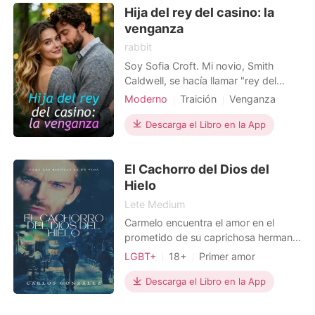
Hija del rey del casino: la
seleccionada para entrar en el
Conservatorio de Hoch, y justo el día
venganza
rabbit
Soy Sofia Croft. Mi novio, Smith
Caldwell, se hacía llamar "rey del
casino". Cada vez que iba a apostar,
Moderno
Traición
Venganza
regresaba cargado de ganancias.
Venganza
Poder femenino
Más tarde me di cuenta de que
Descarga el Libro en la App
Triángulo amoroso
siempre elegía la misma mesa. Y la
crupier era su supuesta chica soñada
El Cachorro del Dios del
intocable, Alice Moore. "Sofia, ahora
soy millonario. Y
Hielo
Lete Medium
Carmelo encuentra el amor en el
prometido de su caprichosa hermana,
desatando un torrente de secretos y
LGBT+
18+
Primer amor
aventuras que no le enorgullecen del
Triángulo amoroso
todo, sin embargo, para ser el
Descarga el Libro en la App
Esclavos sexuales
Chico travieso
cachorro de un dios a veces hay que
Arrogante/Dominante
dejarse llevar por la tormenta.