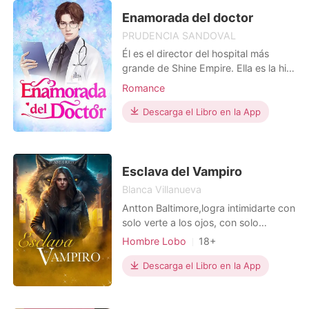
con una situación difícil. Su jefe
estaba luchando con una
Enamorada del doctor
PRUDENCIA SANDOVAL
Él es el director del hospital más
grande de Shine Empire. Ella es la hija
del director del hospital Chengyang.
Romance
Cuando el frío, despiadado y
orgulloso Álvaro Gu se tope con la
Descarga el Libro en la App
traviesa, simpática e impulsiva Ángela
Si. ¿Qué química saldrá entre ellos?
Esclava del Vampiro
Blanca Villanueva
Antton Baltimore,logra intimidarte con
solo verte a los ojos, con solo
susurrarte puede provocar que tu
Hombre Lobo
18+
cuerpo cobre vida propia, eso es lo
Juego de roles
Traición
que sentía Serena Hernández cada
Descarga el Libro en la App
Venganza
Esclavos sexuales
vez que veía a su nuevo vecino,
Vampiros
Arrogante/Dominante
desde su balcón, lo vigila todas las