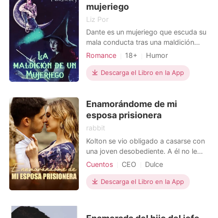
decidida a destruir a todos los que se
mujeriego
interpusieran en su camino para
Liz Por
salvar a Ollie, incluso a su propia
Dante es un mujeriego que escuda su
pareja.
mala conducta tras una maldición
familiar. Cuando la aversión de los
Romance
18+
Humor
habitantes del poblado le obliga a
Primer amor
Maldición
marchar a la ciudad, se reencuentra
Descarga el Libro en la App
Donjuán
Chico travieso
con las dos muchachas más
Arrogante/Dominante
importantes de su pasado: Jimena, la
Enamorándome de mi
que le dio calabazas y Patricia, su
única amiga. Esta últim
esposa prisionera
rabbit
Kolton se vio obligado a casarse con
una joven desobediente. A él no le
gustaba ella. "En dos años, debemos
Cuentos
CEO
Dulce
divorciarnos". Pasaron los dos años,
Arrogante/Dominante
y llegó el momento del divorcio.
Descarga el Libro en la App
Sorprendentemente, Kolton se negó a
dejar ir a Valentina. Ella, en secreto, le
pidió a alguien que manejara los trám