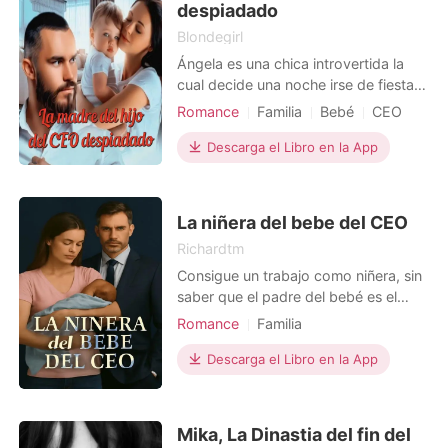
despiadado
d
Blondegirl
Ángela es una chica introvertida la
cual decide una noche irse de fiesta
con su mejor amiga a un club, lo que
Romance
Familia
Bebé
CEO
no sabía es que esa noche conocería
Encantadora
a Archer Spencer, el millonario que
Descarga el Libro en la App
Relación de una noche
cambiaría su vida para siempre en
Amor en la oficina
una noche de lujuria. Luego de tres
meses, ella descubre que está
Arrogante/Dominante
La niñera del bebe del CEO
embarazada y grand
Richardtm
Consigue un trabajo como niñera, sin
saber que el padre del bebé es el
hombre con quien pasó una noche
Romance
Familia
inolvidable.
Relación secreta
Descarga el Libro en la App
Amor a primera vista
Bebé
CEO
Trama llena de altibajos
Mika, La Dinastia del fin del