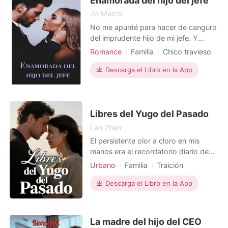
Enamorada del hijo del jefe
Jo March
No me apunté para hacer de canguro
del imprudente hijo de mi jefe. Y
definitivamente no me inscribí para
Romance
Familia
Chico travieso
ser la mamá de su bebé. Soy la Sra.
Amor en la oficina
Autosuficiente, siempre lo he sido. ¿Y
Descarga el Libro en la App
Arrogante/Dominante
cuando un hombre con más encanto
Protagonista Poderosa
que sentido común cree que no
necesita mis consejos de negocios?
Por favor. Fernando Cr
Libres del Yugo del Pasado
Lan Zhen
El persistente olor a cloro en mis
manos era el recordatorio diario de
una vida que no me pertenecía,
Urbano
Familia
Traición
puliendo los sueños ajenos en Los
Divorcio
Ángeles mientras los míos se
Descarga el Libro en la App
Matrimonio por contrato
desvanecían. Mi esposo, "El
Tormento Mexicano", una fuerza
indomable en el ring, era una sombra
La madre del hijo del CEO
gélida en nuestro hogar, un fantasma