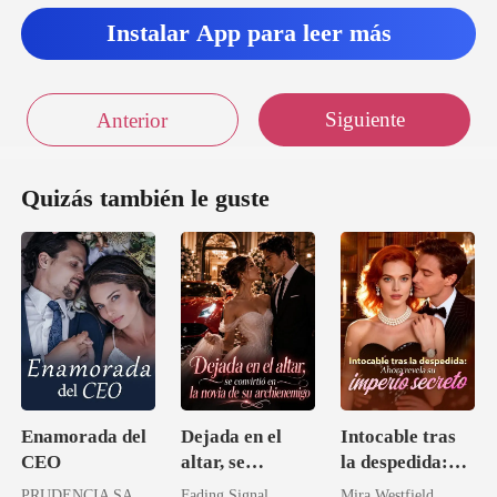
Instalar App para leer más
Siguiente
Anterior
Quizás también le guste
Enamorada del
Dejada en el
Intocable tras
CEO
altar, se
la despedida:
convirtió en la
Ahora revela su
PRUDENCIA SANDOVAL
Fading Signal
Mira Westfield