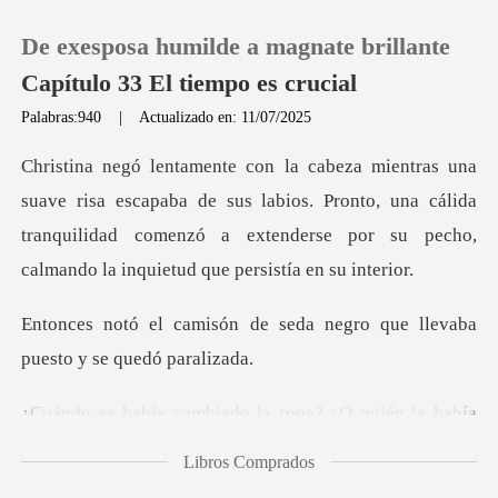
De exesposa humilde a magnate brillante
Capítulo 33 El tiempo es crucial
Palabras:940
|
Actualizado en: 11/07/2025
0
aba de sus labios. Pronto, una cálida
Recargar
tranquilidad comenzó a extender
Historia
seda negro que llevaba
Salir
pue
ambiado la ropa? ¿
Instalar APP
Libros Comprados