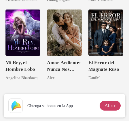
novia de su
imperio secreto
archienemigo
Mi Rey, el
Amor Ardiente:
El Error del
Hombre Lobo
Nunca Nos
Magnate Ruso
Separaremos
Angelina Bhardawaj.
Alex
DaniM
Abrir
Obtenga su bonus en la App