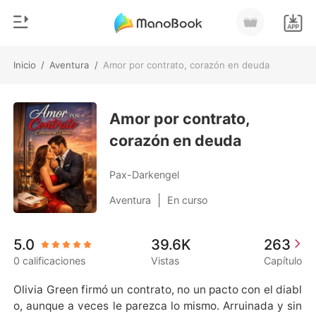
Inicio
/
Aventura
/
Amor por contrato, corazón en deuda
0
Inicio
Recargar
Amor por contrato,
Género
corazón en deuda
Moderno
Historia
Hombre Lobo
Pax-Darkengel
Salir
Cuentos
|
Aventura
En curso
Romance
Instalar APP
5.0
39.6K
263
Urbano
0 calificaciones
Vistas
Capítulo
Ranking
Olivia Green firmó un contrato, no un pacto con el diabl
o, aunque a veces le parezca lo mismo. Arruinada y sin