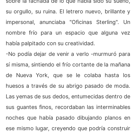
sobre la fachada de lo que había sido su sueño,
 y vulnerable corazón.

su orgullo, su ruina. El letrero nuevo, brillante y
¿Podrá un amor que nació de un papel sobrevivir al pes
impersonal, anunciaba "Oficinas Sterling". Un
o de un corazón en deuda?
nombre frío para un espacio que alguna vez
había palpitado con su creatividad.
-No podía dejar de venir a verlo -murmuró para
sí misma, sintiendo el frío cortante de la mañana
de Nueva York, que se le colaba hasta los
huesos a través de su abrigo pasado de moda.
Las yemas de sus dedos, entumecidas dentro de
sus guantes finos, recordaban las interminables
noches que había pasado dibujando planos en
ese mismo lugar, creyendo que podría construir