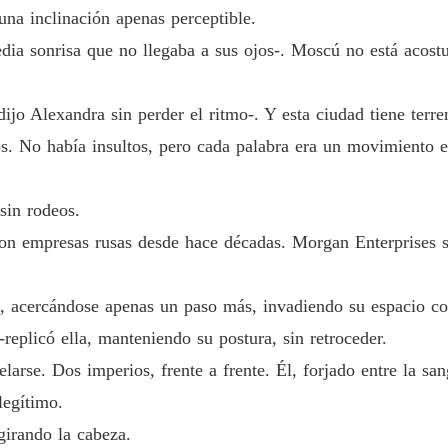
una inclinación apenas perceptible.
ia sonrisa que no llegaba a sus ojos-. Moscú no está acostum
ijo Alexandra sin perder el ritmo-. Y esta ciudad tiene terren
los. No había insultos, pero cada palabra era un movimiento 
sin rodeos.
 con empresas rusas desde hace décadas. Morgan Enterprises 
él, acercándose apenas un paso más, invadiendo su espacio c
replicó ella, manteniendo su postura, sin retroceder.
arse. Dos imperios, frente a frente. Él, forjado entre la san
legítimo.
girando la cabeza.