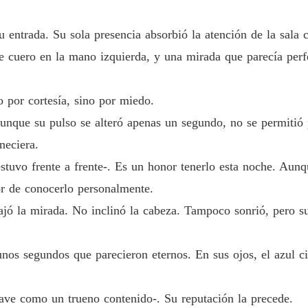
NEGOC
Capítu
 entrada. Su sola presencia absorbió la atención de la sala 
e cuero en la mano izquierda, y una mirada que parecía perf
o por cortesía, sino por miedo.
aunque su pulso se alteró apenas un segundo, no se permitió
neciera.
estuvo frente a frente-. Es un honor tenerlo esta noche. Au
or de conocerlo personalmente.
jó la mirada. No inclinó la cabeza. Tampoco sonrió, pero su 
unos segundos que parecieron eternos. En sus ojos, el azul c
rave como un trueno contenido-. Su reputación la precede.