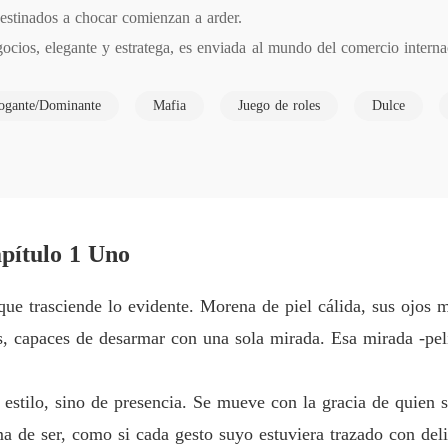
stinados a chocar comienzan a arder.

NEGOC
cios, elegante y estratega, es enviada al mundo del comercio interna
Capítul
o esperaba era toparse con el rey indiscutible de los bajos fondos ru
NEGOC
ogante/Dominante
Mafia
Juego de roles
Dulce
Capítul
NEGOC
 allá del negocio legal, Mikhail se rige por su propia ley, y jamás h
Capítul
afilada y su encanto implacable, arrastrándolo a un juego de deseo, do
NEGOC
tulo 1 Uno
Capítul
en más que el vodka ruso, y enemigos que observan en las sombras, Al
 caer el uno en los brazos del otro, incluso cuando todo a su alrededor 
NEGOC
ue trasciende lo evidente. Morena de piel cálida, sus ojos 
Capítul
s, capaces de desarmar con una sola mirada. Esa mirada -peli
go, entre la ambición y la traición?
NEGOC
Capítul
 estilo, sino de presencia. Se mueve con la gracia de quien s
NEGOC
a de ser, como si cada gesto suyo estuviera trazado con deli
Capítul