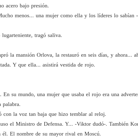
Capítu
o acero bajo presión.
ucho menos... una mujer como ella y los líderes lo sabían -
NEGOC
Capítu
lugarteniente, tragó saliva.
NEGOC
Capítu
pró la mansión Orlova, la restauró en seis días, y ahora... a
NEGOC
Capítul
ada. Y que ella... asistirá vestida de rojo.
NEGOC
Capítu
 En su mundo, una mujer que usaba el rojo era una adverten
NEGOC
a palabra.
Capítu
 con la voz tan baja que hizo temblar al reloj.
NEGOC
ncluso el Ministro de Defensa. Y... -Viktor dudó-. También Ko
Capítu
a él. El nombre de su mayor rival en Moscú.
NEGOC