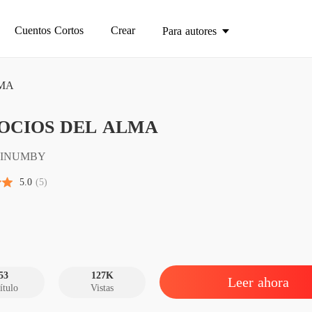
Cuentos Cortos
Crear
Para autores
MA
NEGOC
OCIOS DEL ALMA
Capítul
NEGOC
INUMBY
Capítul
5.0
(5)
NEGOC
Capítul
NEGOC
Capítul
53
127K
Leer ahora
ítulo
Vistas
NEGOC
Capítul