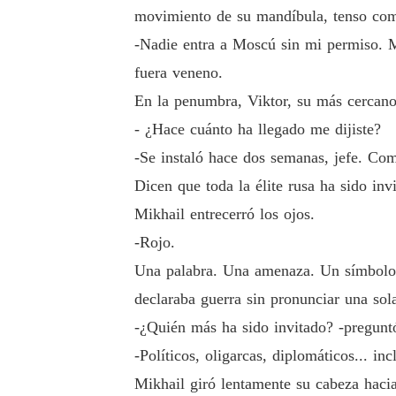
movimiento de su mandíbula, tenso com
-Nadie entra a Moscú sin mi permiso. M
fuera veneno.
En la penumbra, Viktor, su más cercano 
- ¿Hace cuánto ha llegado me dijiste?
-Se instaló hace dos semanas, jefe. Com
Dicen que toda la élite rusa ha sido invit
Mikhail entrecerró los ojos.
-Rojo.
Una palabra. Una amenaza. Un símbolo.
declaraba guerra sin pronunciar una sol
-¿Quién más ha sido invitado? -preguntó
-Políticos, oligarcas, diplomáticos... i
Mikhail giró lentamente su cabeza haci