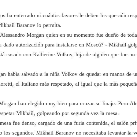
Capítulo
NEGOC
s ha enterrado ni cuántos favores le deben los que aún resp
Capítul
ikhail Baranov lo permita.
NEGOC
 Alessandro Morgan quien en su momento fue dueño de toda 
Capítul
a dado autorización para instalarse en Moscú? - Mikhail gol
stá casado con Katherine Volkov, hija de alguien que fue u
NEGOC
Capítul
gan había salvado a la niña Volkov de quedar en manos de 
NEGOC
Capítul
retti, el Italiano más respetado, al igual que la más peque
NEGOC
Capítu
 Morgan han elegido muy bien para cruzar su linaje. Pero A
 espetar Mikhail, golpeando por segunda vez la mesa.
NEGOC
Capítu
 mesa fue denso, cargado de una furia contenida, el salón pri
o los segundos. Mikhail Baranov no necesitaba levantar la v
NEGOC