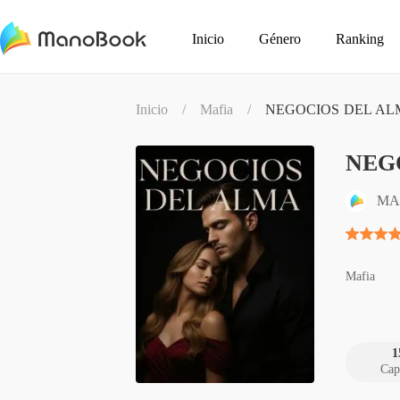
Inicio
Género
Ranking
Inicio
/
Mafia
/
NEGOCIOS DEL AL
NEG
MA
Mafia
1
Cap