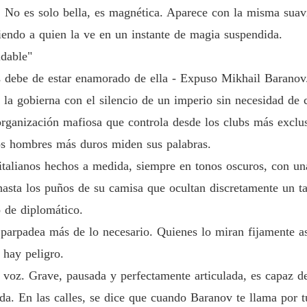
o. No es solo bella, es magnética. Aparece con la misma suavi
NEGOC
iendo a quien la ve en un instante de magia suspendida.
Capítul
idable"
NEGOC
es debe de estar enamorado de ella - Expuso Mikhail Baranov
Capítu
a gobierna con el silencio de un imperio sin necesidad de 
NEGOC
organización mafiosa que controla desde los clubs más exclusi
Capítulo
los hombres más duros miden sus palabras.
NEGOC
s italianos hechos a medida, siempre en tonos oscuros, con 
Capítulo
hasta los puños de su camisa que ocultan discretamente un tat
NEGOC
o de diplomático.
 parpadea más de lo necesario. Quienes lo miran fijamente 
NEGOC
. hay peligro.
Capítul
su voz. Grave, pausada y perfectamente articulada, es capaz 
NEGOC
ida. En las calles, se dice que cuando Baranov te llama por