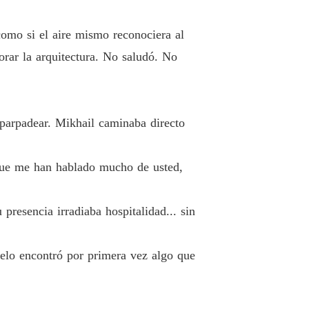
IOS DEL ALMA
lo 40 EMPRESA BLINDADA
18/11/2025
como si el aire mismo reconociera al
orar la arquitectura. No saludó. No
 parpadear. Mikhail caminaba directo
nque me han hablado mucho de usted,
presencia irradiaba hospitalidad... sin
ielo encontró por primera vez algo que