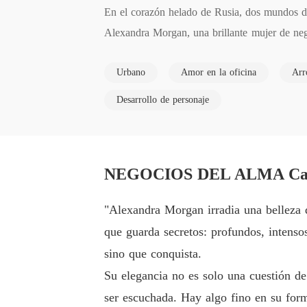
En el corazón helado de Rusia, dos mundos de
Alexandra Morgan, una brillante mujer de nego
io Morgan en tierras peligrosas. Pero lo que n
Urbano
Amor en la oficina
Arr
irresistible. 

Desarrollo de personaje
Dueño de una red de poder que se extiende más
sta que Alexandra aparece con su inteligencia 
NEGOCIOS DEL ALMA Capí
Entre reuniones empresariales, besos que ard
za será solo de poder... o si están destinados a
"Alexandra Morgan irradia una belleza q
que guarda secretos: profundos, intenso
¿Puede el amor florecer entre el hielo y el fue
sino que conquista.
Su elegancia no es solo una cuestión de
ser escuchada. Hay algo fino en su form