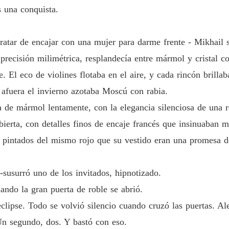
s una conquista.
Capítul
NEGOC
ratar de encajar con una mujer para darme frente - Mikhail s
Capítu
recisión milimétrica, resplandecía entre mármol y cristal c
NEGOC
e. El eco de violines flotaba en el aire, y cada rincón brilla
Capítu
e afuera el invierno azotaba Moscú con rabia.
NEGOC
 de mármol lentamente, con la elegancia silenciosa de una r
Capítul
bierta, con detalles finos de encaje francés que insinuaban 
NEGOC
s pintados del mismo rojo que su vestido eran una promesa d
Capítu
NEGOC
-susurró uno de los invitados, hipnotizado.
Capítu
ndo la gran puerta de roble se abrió.
NEGOC
clipse. Todo se volvió silencio cuando cruzó las puertas. Ale
Capítu
Un segundo, dos. Y bastó con eso.