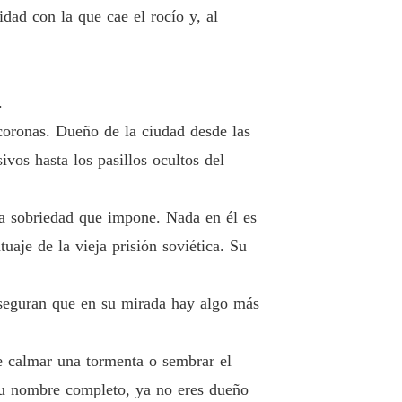
dad con la que cae el rocío y, al
IOS DEL ALMA
o 13 Juego
18/11/2025
IOS DEL ALMA
.
lo 14 CATORCE
18/11/2025
coronas. Dueño de la ciudad desde las
IOS DEL ALMA
vos hasta los pasillos ocultos del
 15 Arder junto a ella
18/11/2025
IOS DEL ALMA
una sobriedad que impone. Nada en él es
 16 Yo seré la Señora Baranov
18/11/2025
uaje de la vieja prisión soviética. Su
IOS DEL ALMA
Capítulo 17 UN PROBLEMA IMPOSIBLE DE IGNORAR
18/11/2025
aseguran que en su mirada hay algo más
IOS DEL ALMA
o 18 No vine a Rusia a enamorarme
18/11/2025
de calmar una tormenta o sembrar el
IOS DEL ALMA
 tu nombre completo, ya no eres dueño