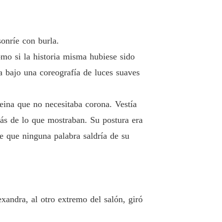
o 33 SE DETUVO
18/11/2025
IOS DEL ALMA
onríe con burla.
lo 34 MORGAN ENTERPRISES EN RUSIA
18/11/2025
omo si la historia misma hubiese sido
IOS DEL ALMA
ba bajo una coreografía de luces suaves
lo 35 BLINDAR MORGAN ENTERPRISES
18/11/2025
IOS DEL ALMA
eina que no necesitaba corona. Vestía
o 36 EL RELOJ AVANZA
18/11/2025
más de lo que mostraban. Su postura era
IOS DEL ALMA
e que ninguna palabra saldría de su
lo 37 LA RUINA ANUNCIADA
18/11/2025
IOS DEL ALMA
lo 38 EL RETORNO A RUSIA
18/11/2025
IOS DEL ALMA
xandra, al otro extremo del salón, giró
lo 39 PENSAMIENTOS MUTUOS
18/11/2025