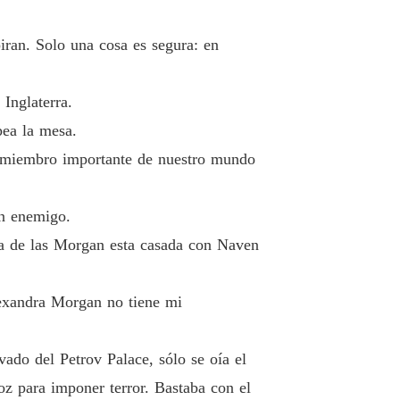
 19 La tensión ya arde
18/11/2025
IOS DEL ALMA
iran. Solo una cosa es segura: en
o 20 RUSIA NO SE DETIENE
18/11/2025
IOS DEL ALMA
Inglaterra.
o 21 No caigas
18/11/2025
pea la mesa.
n miembro importante de nuestro mundo
IOS DEL ALMA
o 22 Un mundo de poder
18/11/2025
un enemigo.
IOS DEL ALMA
o 23 Bajo su sombra
18/11/2025
ña de las Morgan esta casada con Naven
IOS DEL ALMA
lo 24 TODO LO CONTRARIO A ÉL
18/11/2025
lexandra Morgan no tiene mi
IOS DEL ALMA
lo 25 ACABÓ CON TODO
18/11/2025
vado del Petrov Palace, sólo se oía el
oz para imponer terror. Bastaba con el
IOS DEL ALMA