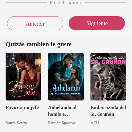
Fin del capítulo
Siguiente
Anterior
Quizás también le guste
Favor a mi jefe
Anhelando al
Embarazada del
hombre
Sr. Gruñón
incorrecto
Souza Souza
Elysian Sparrow
AZU.