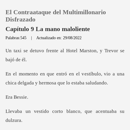
El Contraataque del Multimillonario
Disfrazado
Capítulo 9 La mano maloliente
Palabras:545
|
Actualizado en: 29/08/2022
0
te al Hotel Marston, y
Recargar
estíbulo, vio a una
Historia
chica delgada
Salir
Bess
Instalar APP
corto blanco, que a