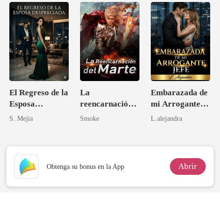
El Regreso de la
La
Embarazada de
Esposa
reencarnación
mi Arrogante
Despreciada
del Marte
Jefe
S. Mejia
Smoke
L.alejandra
Abrir
Obtenga su bonus en la App